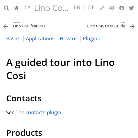
Lino Così User Guide
a-z
EN
|
DE
previous
next
Lino Così features
Lino CMS User Guide
Basics
|
Applications
|
Howtos
|
Plugins
A guided tour into Lino
Così
Contacts
See
The contacts plugin
.
Products